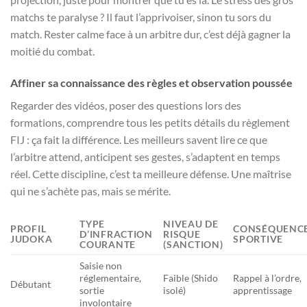
matchs te paralyse ? Il faut l’apprivoiser, sinon tu sors du
match. Rester calme face à un arbitre dur, c’est déjà gagner la
moitié du combat.
Affiner sa connaissance des règles et observation poussée
Regarder des vidéos, poser des questions lors des
formations, comprendre tous les petits détails du règlement
FIJ : ça fait la différence. Les meilleurs savent lire ce que
l’arbitre attend, anticipent ses gestes, s’adaptent en temps
réel. Cette discipline, c’est ta meilleure défense. Une maîtrise
qui ne s’achète pas, mais se mérite.
TYPE
NIVEAU DE
PROFIL
CONSÉQUENC
D’INFRACTION
RISQUE
JUDOKA
SPORTIVE
COURANTE
(SANCTION)
Saisie non
réglementaire,
Faible (Shido
Rappel à l’ordre,
Débutant
sortie
isolé)
apprentissage
involontaire