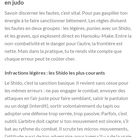
en judo
Savoir discerner les fautes, c’est vital. Pour pas gaspiller ton
énergie à te faire sanctionner bêtement. Les règles divisent
les fautes en deux groupes : les légères, punies avec un Shido,
et les graves, qui explosent direct en Hansoku-Make. Entre la
non-combativité et le danger pour l’autre, la frontière est
nette. Mais dans la pratique, tu te rends vite compte que
chaque erreur peut te coûter cher.
Infractions légères : les Shido les plus courants
Le Shido, c’est la sanction basique. Il revient sans cesse pour
les mêmes erreurs : ne pas engager le combat, envoyer des
attaques en l’air juste pour faire semblant, saisir le pantalon
ou un doigt (interdit), sortir volontairement du tapis ou
adopter une défense trop serrée, trop passive. Parfois, c’est
subtil. L’arbitre doit capter si ton mouvement est sincère, s’il
bat au rythme du combat. Il scrute tes micros-mouvements,
l’attitude aussi de ton adversaire, pour juger s’il y a de la vraie