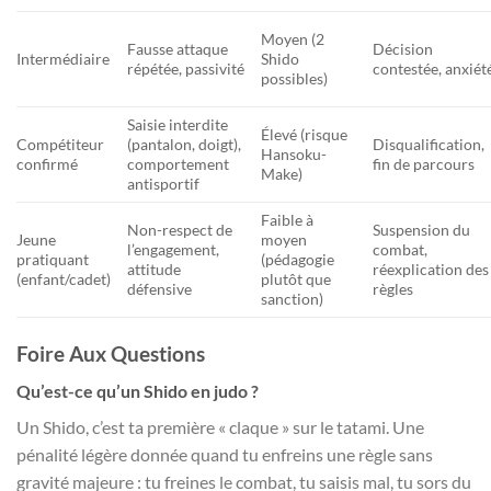
Moyen (2
Fausse attaque
Décision
Intermédiaire
Shido
répétée, passivité
contestée, anxiét
possibles)
Saisie interdite
Élevé (risque
Compétiteur
(pantalon, doigt),
Disqualification,
Hansoku-
confirmé
comportement
fin de parcours
Make)
antisportif
Faible à
Non-respect de
Suspension du
Jeune
moyen
l’engagement,
combat,
pratiquant
(pédagogie
attitude
réexplication des
(enfant/cadet)
plutôt que
défensive
règles
sanction)
Foire Aux Questions
Qu’est-ce qu’un Shido en judo ?
Un Shido, c’est ta première « claque » sur le tatami. Une
pénalité légère donnée quand tu enfreins une règle sans
gravité majeure : tu freines le combat, tu saisis mal, tu sors du